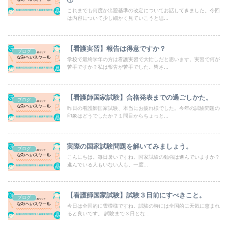
これまでも何度か出題基準の改定についてお話してきました。今回
は内容について少し細かく見ていこうと思...
【看護実習】報告は得意ですか？
ブログ
学校で最終学年の方は看護実習で大忙しだと思います。実習で何が
苦手ですか？私は報告が苦手でした。皆さ...
【看護師国家試験】合格発表までの過ごしかた。
ブログ
昨日の看護師国家試験、本当にお疲れ様でした。今年の試験問題の
印象はどうでしたか？１問目からちょっと...
実際の国家試験問題を解いてみましょう。
ブログ
こんにちは。毎日暑いですね。国家試験の勉強は進んでいますか？
進んでいる人もいない人も、一度...
【看護師国家試験】試験３日前にすべきこと。
ブログ
今日は全国的に雪模様ですね。試験の時には全国的に天気に恵まれ
ると良いです。 試験まで３日とな...