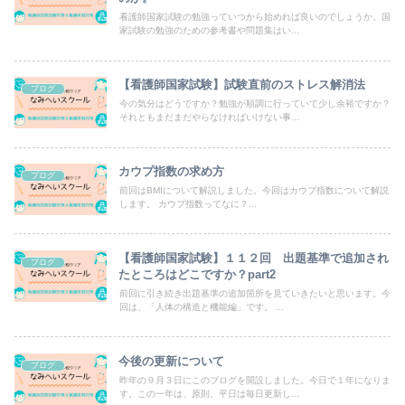
看護師国家試験の勉強っていつから始めれば良いのでしょうか。国
家試験の勉強のための参考書や問題集はい...
【看護師国家試験】試験直前のストレス解消法
ブログ
今の気分はどうですか？勉強が順調に行っていて少し余裕ですか？
それともまだまだやらなければいけない事...
カウプ指数の求め方
ブログ
前回はBMIについて解説しました。今回はカウプ指数について解説
します。 カウプ指数ってなに？...
【看護師国家試験】１１２回 出題基準で追加され
ブログ
たところはどこですか？part2
前回に引き続き出題基準の追加箇所を見ていきたいと思います。今
回は、「人体の構造と機能編」です。 ...
今後の更新について
ブログ
昨年の９月３日にこのブログを開設しました。今日で１年になりま
す。この一年は、原則、平日は毎日更新し...