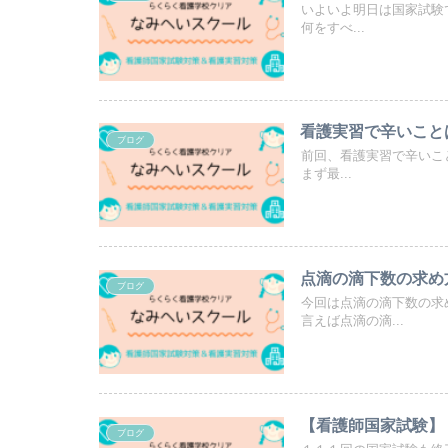
いよいよ明日は国家試験
何をすべ...
看護実習で辛いことは
ブログ
前回、看護実習で辛いこ
まず最...
点滴の滴下数の求め
ブログ
今回は点滴の滴下数の求
言えば点滴の滴...
【看護師国家試験】
ブログ