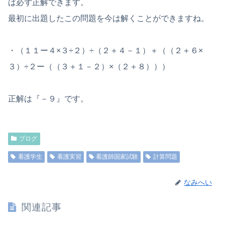
ば必ず正解できます。
最初に出題したこの問題を今は解くことができますね。
・（１１ー４×３÷２）÷（２＋４－１）＋（（２＋６×
３）÷２ー（（３＋１－２）×（２＋８）））
正解は『－９』です。
ブログ
看護学生
看護実習
看護師国家試験
計算問題
なみへい
関連記事