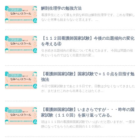
解剖生理学の勉強方法
ブログ
看護学生にとって最も大切な科目は解剖生理学です。これを理解し
ないと何事も始まらないと言えます。 ...
【１１２回看護師国家試験】今後の出題傾向の変化
ブログ
を考える④
引き続き出題傾向の変化について考えてみます。 今回は問題の傾
向というものではなく出題方法の変...
【看護師国家試験】国家試験で＋１０点を目指す勉
ブログ
強法
今日で国家試験まであと２５日です。日数は少なくなってきました
が、まだまだこれから出来ることはたくさ...
【看護師国家試験】いまさらですが・・・昨年の国
ブログ
家試験（１１０回）を振り返ってみる。
頭は１１１回の看護師国家試験でいっぱいだと思いますが、一度冷
静になってもらうために前回の１１０回の...