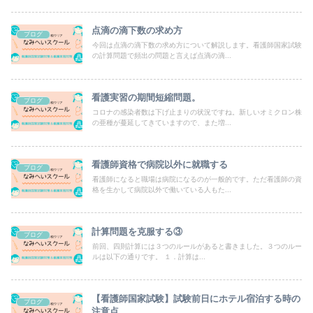
点滴の滴下数の求め方
ブログ
今回は点滴の滴下数の求め方について解説します。看護師国家試験
の計算問題で頻出の問題と言えば点滴の滴...
看護実習の期間短縮問題。
ブログ
コロナの感染者数は下げ止まりの状況ですね。新しいオミクロン株
の亜種が蔓延してきていますので、また増...
看護師資格で病院以外に就職する
ブログ
看護師になると職場は病院になるのが一般的です。ただ看護師の資
格を生かして病院以外で働いている人もた...
計算問題を克服する③
ブログ
前回、四則計算には３つのルールがあると書きました。３つのルー
ルは以下の通りです。 １．計算は...
【看護師国家試験】試験前日にホテル宿泊する時の
ブログ
注意点