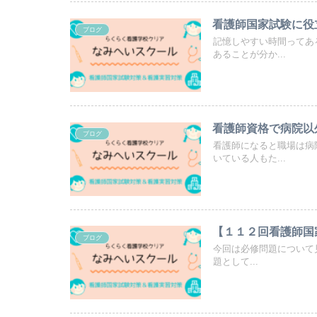
看護師国家試験に役
ブログ
記憶しやすい時間ってあ
あることが分か...
看護師資格で病院以
ブログ
看護師になると職場は病
いている人もた...
【１１２回看護師国
ブログ
今回は必修問題について
題として...