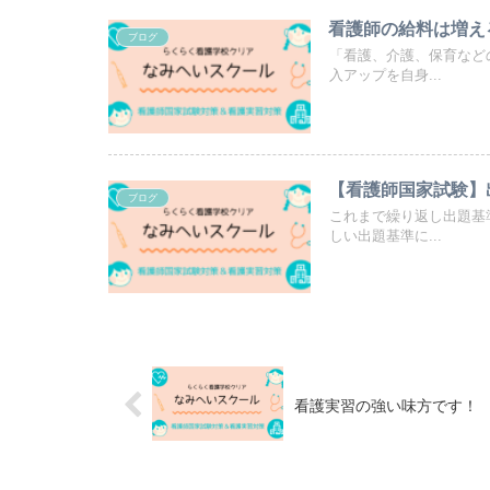
看護師の給料は増え
ブログ
「看護、介護、保育など
入アップを自身...
【看護師国家試験】
ブログ
これまで繰り返し出題基
しい出題基準に...
看護実習の強い味方です！